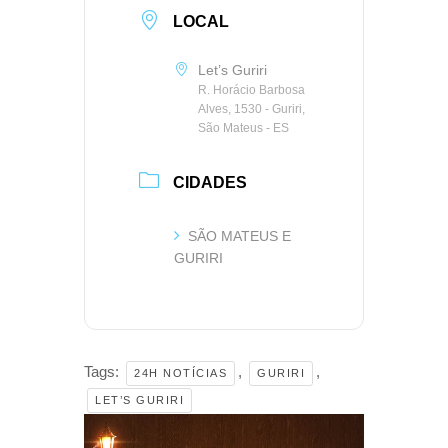
LOCAL
Let’s Guriri
R. Horácio Barbosa
Alves, 1530 - Guriri,
São Mateus - ES
CIDADES
SÃO MATEUS E
GURIRI
Tags:
,
,
24H NOTÍCIAS
GURIRI
LET’S GURIRI