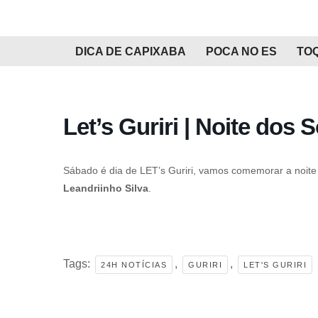
Pular
DICA DE CAPIXABA
POCA NO ES
TO
para
o
conteúdo
Let’s Guriri | Noite dos S
Sábado é dia de LET’s Guriri, vamos comemorar a noite
Leandriinho Silva
.
Tags:
,
,
24H NOTÍCIAS
GURIRI
LET'S GURIRI