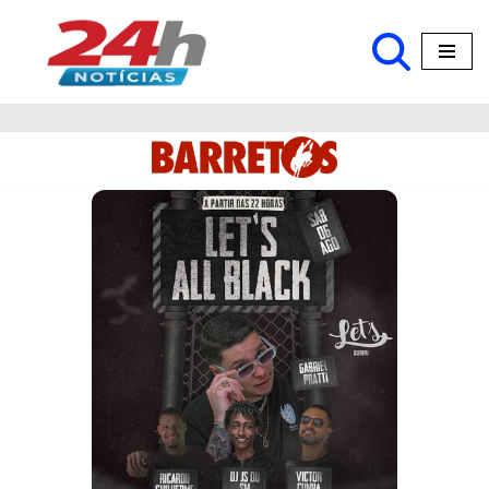
Pular
para
o
conteúdo