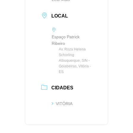
LOCAL
Espaço Patrick
Ribeiro
Av. Roza Helena
Schorling
Albuquerque, S/N -
Goiabeiras, Vitória -
ES
CIDADES
VITÓRIA