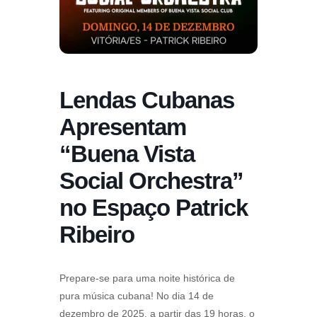
Lendas Cubanas
Apresentam
“Buena Vista
Social Orchestra”
no Espaço Patrick
Ribeiro
Prepare-se para uma noite histórica de
pura música cubana! No dia 14 de
dezembro de 2025, a partir das 19 horas, o