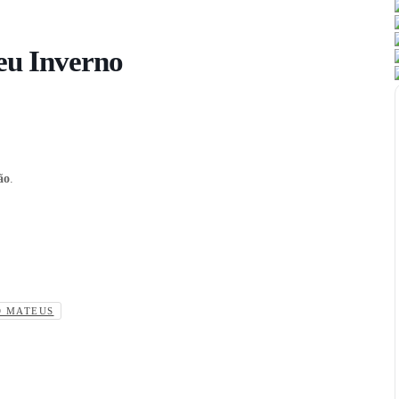
eu Inverno
ão
.
O MATEUS