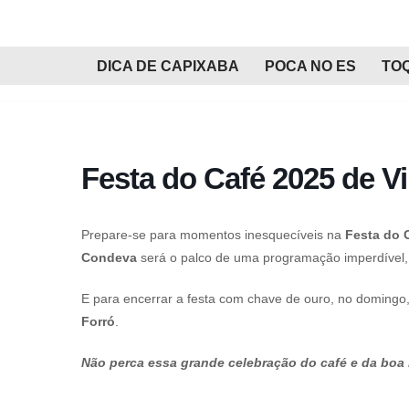
Pular
DICA DE CAPIXABA
POCA NO ES
TO
para
o
conteúdo
Festa do Café 2025 de Vi
Prepare-se para momentos inesquecíveis na
Festa do 
Condeva
será o palco de uma programação imperdível, 
E para encerrar a festa com chave de ouro, no domingo
Forró
.
Não perca essa grande celebração do café e da boa 