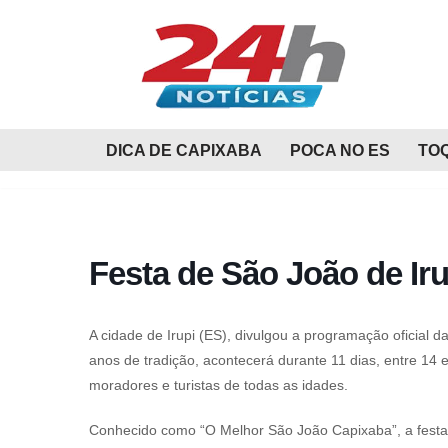
Pular
para
o
conteúdo
DICA DE CAPIXABA
POCA NO ES
TO
Festa de São João de Ir
A cidade de Irupi (ES), divulgou a programação oficial
anos de tradição, acontecerá durante 11 dias, entre 14 e
moradores e turistas de todas as idades.
Conhecido como “O Melhor São João Capixaba”, a festa 