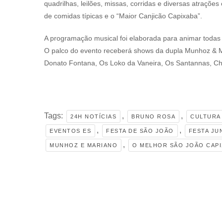
quadrilhas, leilões, missas, corridas e diversas atraçõ
de comidas típicas e o “Maior Canjicão Capixaba”.
A programação musical foi elaborada para animar todas 
O palco do evento receberá shows da dupla Munhoz & M
Donato Fontana, Os Loko da Vaneira, Os Santannas, Ch
Tags:
,
,
24H NOTÍCIAS
BRUNO ROSA
CULTURA
,
,
EVENTOS ES
FESTA DE SÃO JOÃO
FESTA JU
,
MUNHOZ E MARIANO
O MELHOR SÃO JOÃO CAP