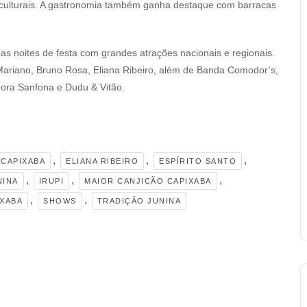
es culturais. A gastronomia também ganha destaque com barracas
as noites de festa com grandes atrações nacionais e regionais.
ariano, Bruno Rosa, Eliana Ribeiro, além de Banda Comodor’s,
ora Sanfona e Dudu & Vitão.
,
,
,
 CAPIXABA
ELIANA RIBEIRO
ESPÍRITO SANTO
,
,
,
NINA
IRUPI
MAIOR CANJICÃO CAPIXABA
,
,
IXABA
SHOWS
TRADIÇÃO JUNINA