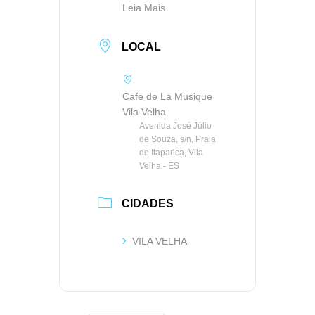
Leia Mais
LOCAL
Cafe de La Musique
Vila Velha
Avenida José Júlio
de Souza, s/n, Praia
de Itaparica, Vila
Velha - ES
CIDADES
VILA VELHA