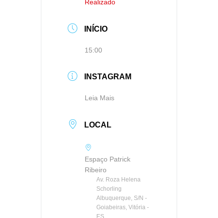
Realizado
INÍCIO
15:00
INSTAGRAM
Leia Mais
LOCAL
Espaço Patrick
Ribeiro
Av. Roza Helena
Schorling
Albuquerque, S/N -
Goiabeiras, Vitória -
ES