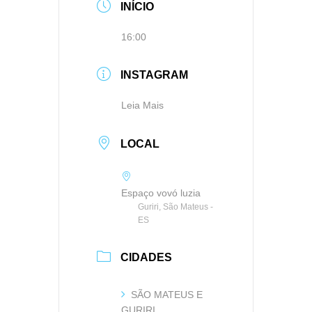
INÍCIO
16:00
INSTAGRAM
Leia Mais
LOCAL
Espaço vovó luzia
Guriri, São Mateus -
ES
CIDADES
SÃO MATEUS E
GURIRI