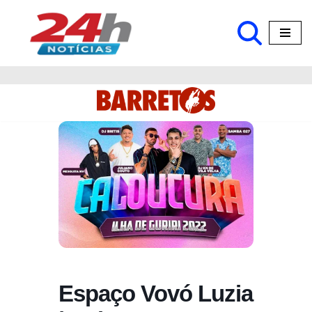
Pular
para
o
conteúdo
Espaço Vovó Luzia