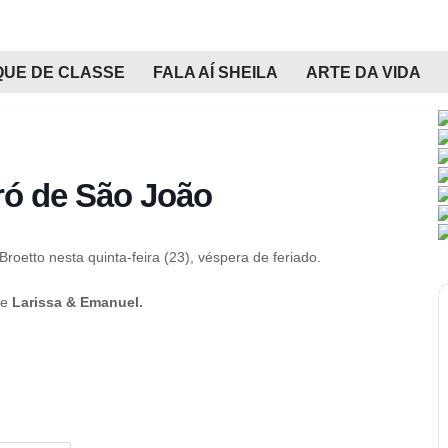
QUE DE CLASSE
FALA AÍ SHEILA
ARTE DA VIDA
rró de São João
oetto nesta quinta-feira (23), véspera de feriado.
e
Larissa & Emanuel.