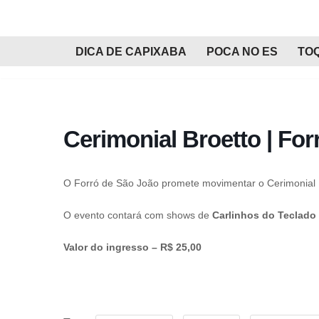
Pular
DICA DE CAPIXABA
POCA NO ES
TO
para
o
conteúdo
Cerimonial Broetto | Fo
O Forró de São João promete movimentar o Cerimonial Br
O evento contará com shows de
Carlinhos do Teclado
Valor do ingresso – R$ 25,00