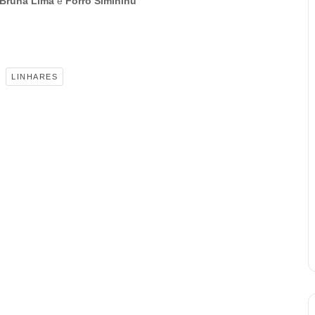
Bruna Lima
e
Forró Simininu
,
LINHARES