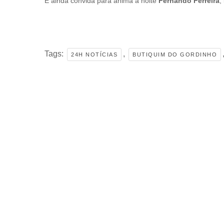
E ainda convida para anima a noite
Fernando Ferreira
,
Tags:
,
24H NOTÍCIAS
BUTIQUIM DO GORDINHO