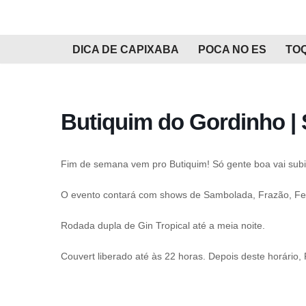
Pular
DICA DE CAPIXABA
POCA NO ES
TO
para
o
conteúdo
Butiquim do Gordinho |
Fim de semana vem pro Butiquim! Só gente boa vai subi
O evento contará com shows de Sambolada, Frazão, Fer
Rodada dupla de Gin Tropical até a meia noite.
Couvert liberado até às 22 horas. Depois deste horário,