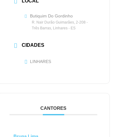
LOCAL
Butiquim Do Gordinho
R. Nair Durão Guimarães, 2-208 -
Três Barras, Linhares - ES
CIDADES
LINHARES
CANTORES
Bruna Lima