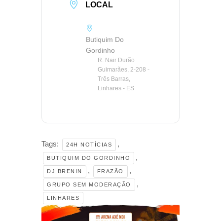
LOCAL
Butiquim Do
Gordinho
R. Nair Durão
Guimarães, 2-208 -
Três Barras,
Linhares - ES
Tags:
,
24H NOTÍCIAS
,
BUTIQUIM DO GORDINHO
,
,
DJ BRENIN
FRAZÃO
,
GRUPO SEM MODERAÇÃO
LINHARES