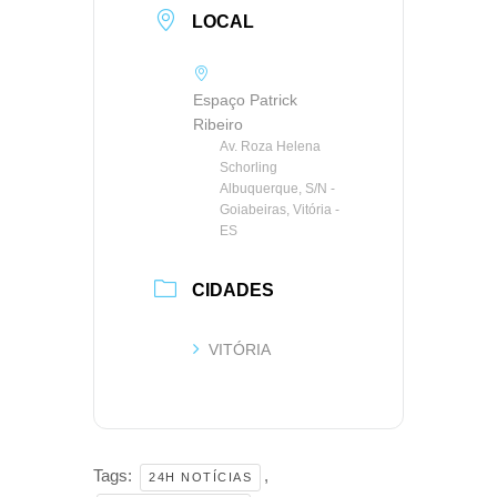
LOCAL
Espaço Patrick
Ribeiro
Av. Roza Helena
Schorling
Albuquerque, S/N -
Goiabeiras, Vitória -
ES
CIDADES
VITÓRIA
Tags:
,
24H NOTÍCIAS