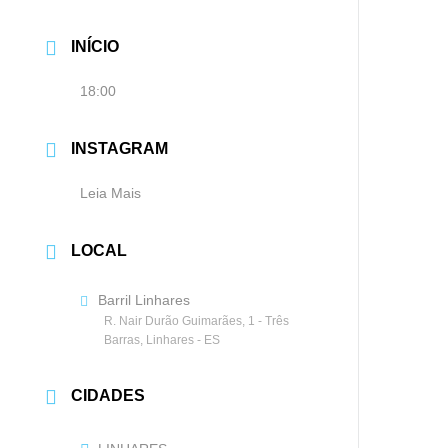
INÍCIO
18:00
INSTAGRAM
Leia Mais
LOCAL
Barril Linhares
R. Nair Durão Guimarães, 1 - Três
Barras, Linhares - ES
CIDADES