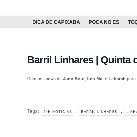
Pular
DICA DE CAPIXABA
POCA NO ES
TO
para
o
conteúdo
Barril Linhares | Quinta 
Com os shows de
Jann Brito
,
Léo Mai
e
Lebarch
para 
Tags:
,
,
24H NOTÍCIAS
BARRIL LINHARES
LINH