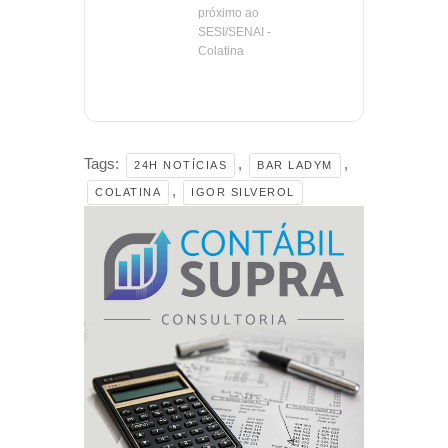
próximo ao
SESI/SENAI -
Colatina
Tags:
,
,
24H NOTÍCIAS
BAR LADYM
,
COLATINA
IGOR SILVEROL