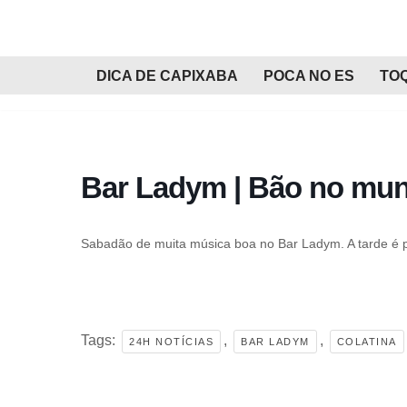
Pular
para
DICA DE CAPIXABA
POCA NO ES
TO
o
conteúdo
Bar Ladym | Bão no mun
Sabadão de muita música boa no Bar Ladym. A tarde é 
Tags:
,
,
24H NOTÍCIAS
BAR LADYM
COLATINA