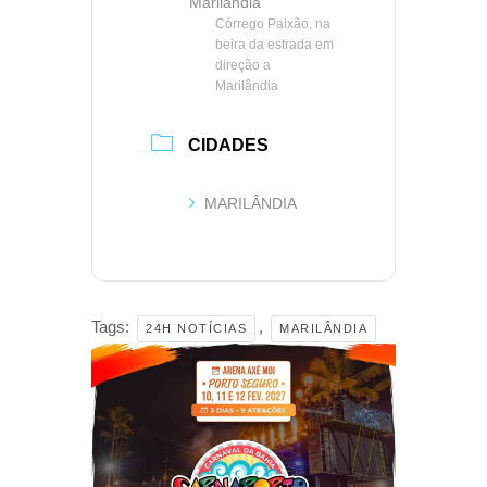
Marilândia
Córrego Paixão, na
beira da estrada em
direção a
Marilândia
CIDADES
MARILÂNDIA
Tags:
,
24H NOTÍCIAS
MARILÂNDIA