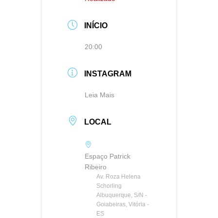
INÍCIO
20:00
INSTAGRAM
Leia Mais
LOCAL
Espaço Patrick
Ribeiro
Av. Roza Helena
Schorling
Albuquerque, S/N -
Goiabeiras, Vitória -
ES