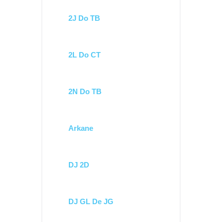
2J Do TB
2L Do CT
2N Do TB
Arkane
DJ 2D
DJ GL De JG