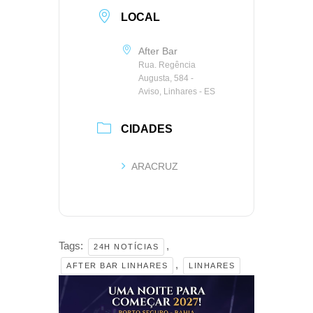
LOCAL
After Bar
Rua. Regência
Augusta, 584 -
Aviso, Linhares - ES
CIDADES
ARACRUZ
Tags:
,
24H NOTÍCIAS
,
AFTER BAR LINHARES
LINHARES