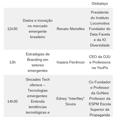
Globalsys
Presidente
do Instituto
Dados e inovação
Locomotiva
no mercado
11h30
Renato Meirelles
Fundador do
emergente
Data Favela
brasileiro
e da IO
Diversidade
Estratégias de
CEO da OJU
Branding em
13h
Inaiara Florêncio
e Professora
setores
na YouPix
emergentes
Sincades Tech
Co Fundador
oferece –
e Professor
Tecnologias
da GoNew
emergentes:
Edney “InterNey”
Professor da
14h30
Entenda
Souza
ESPM Escola
tendências
Superior de
tecnológicas e
Propaganda