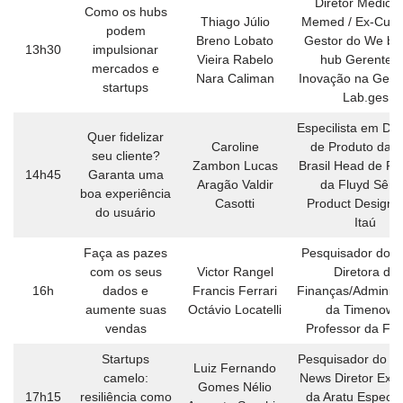
Diretor Médico
Como os hubs
Thiago Júlio
Memed / Ex-Cubo
podem
Breno Lobato
Gestor do We bel
13h30
impulsionar
Vieira Rabelo
hub Gerente 
mercados e
Nara Caliman
Inovação na Gest
startups
Lab.ges
Especilista em De
Quer fidelizar
Caroline
de Produto da 
seu cliente?
Zambon Lucas
Brasil Head de Pr
14h45
Garanta uma
Aragão Valdir
da Fluyd Sêni
boa experiência
Casotti
Product Designe
do usuário
Itaú
Faça as pazes
Pesquisador do I
com os seus
Victor Rangel
Diretora de
16h
dados e
Francis Ferrari
Finanças/Administ
aumente suas
Octávio Locatelli
da Timenow 
vendas
Professor da Fu
Startups
Pesquisador do K
Luiz Fernando
camelo:
News Diretor Exec
Gomes Nélio
17h15
resiliência como
da Aratu Especial