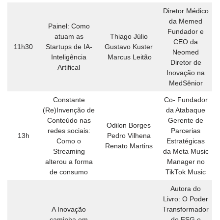
Diretor Médico
da Memed
Painel: Como
Fundador e
atuam as
Thiago Júlio
CEO da
11h30
Startups de IA-
Gustavo Kuster
Neomed
Inteligência
Marcus Leitão
Diretor de
Artifical
Inovação na
MedSênior
Constante
Co- Fundador
(Re)Invenção de
da Atabaque
Conteúdo nas
Gerente de
Odilon Borges
redes sociais:
Parcerias
13h
Pedro Vilhena
Como o
Estratégicas
Renato Martins
Streaming
da Meta Music
alterou a forma
Manager no
de consumo
TikTok Music
Autora do
Livro: O Poder
A Inovação
Transformador
caminha em
do ESG e