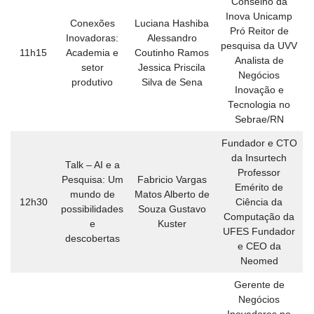
Conselho da
Inova Unicamp
Conexões
Luciana Hashiba
Pró Reitor de
Inovadoras:
Alessandro
pesquisa da UVV
11h15
Academia e
Coutinho Ramos
Analista de
setor
Jessica Priscila
Negócios
produtivo
Silva de Sena
Inovação e
Tecnologia no
Sebrae/RN
Fundador e CTO
da Insurtech
Talk – AI e a
Professor
Pesquisa: Um
Fabricio Vargas
Emérito de
mundo de
Matos Alberto de
12h30
Ciência da
possibilidades
Souza Gustavo
Computação da
e
Kuster
UFES Fundador
descobertas
e CEO da
Neomed
Gerente de
Negócios