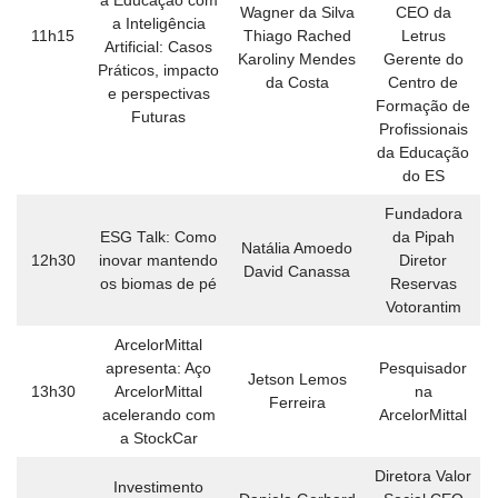
a Educação com
Wagner da Silva
CEO da
a Inteligência
11h15
Thiago Rached
Letrus
Artificial: Casos
Karoliny Mendes
Gerente do
Práticos, impacto
da Costa
Centro de
e perspectivas
Formação de
Futuras
Profissionais
da Educação
do ES
Fundadora
ESG Talk: Como
da Pipah
Natália Amoedo
12h30
inovar mantendo
Diretor
David Canassa
os biomas de pé
Reservas
Votorantim
ArcelorMittal
apresenta: Aço
Pesquisador
Jetson Lemos
13h30
ArcelorMittal
na
Ferreira
acelerando com
ArcelorMittal
a StockCar
Diretora Valor
Investimento