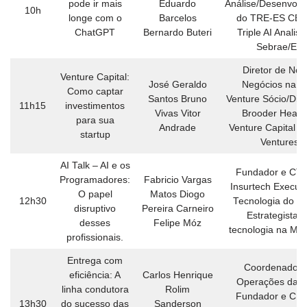
pode ir mais
Eduardo
Análise/Desenvolv
10h
longe com o
Barcelos
do TRE-ES CEO
ChatGPT
Bernardo Buteri
Triple AI Analist
Sebrae/ES
Diretor de Nov
Venture Capital:
José Geraldo
Negócios na F
Como captar
Santos Bruno
Venture Sócio/Dire
11h15
investimentos
Vivas Vitor
Brooder Head 
para sua
Andrade
Venture Capital n
startup
Ventures
AI Talk – AI e os
Fundador e CT
Programadores:
Fabricio Vargas
Insurtech Executi
O papel
Matos Diogo
12h30
Tecnologia do P
disruptivo
Pereira Carneiro
Estrategista 
desses
Felipe Móz
tecnologia na Mic
profissionais.
Entrega com
Coordenador 
eficiência: A
Carlos Henrique
Operações da 
linha condutora
Rolim
Fundador e CE
13h30
do sucesso das
Sanderson