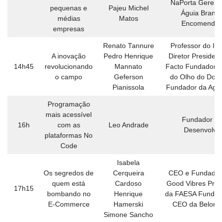
NaPorta Gerent
pequenas e
Pajeu Michel
Águia Branc
médias
Matos
Encomenda
empresas
Renato Tannure
Professor do IF
A inovação
Pedro Henrique
Diretor Presiden
14h45
revolucionando
Mannato
Facto Fundador 
o campo
Geferson
do Olho do Don
Pianissola
Fundador da Agro
Programação
mais acessível
Fundador d
16h
com as
Leo Andrade
Desenvolvo
plataformas No
Code
Isabela
Os segredos de
Cerqueira
CEO e Fundador
quem está
Cardoso
Good Vibres Prof
17h15
bombando no
Henrique
da FAESA Fundad
E-Commerce
Hamerski
CEO da Belong
Simone Sancho