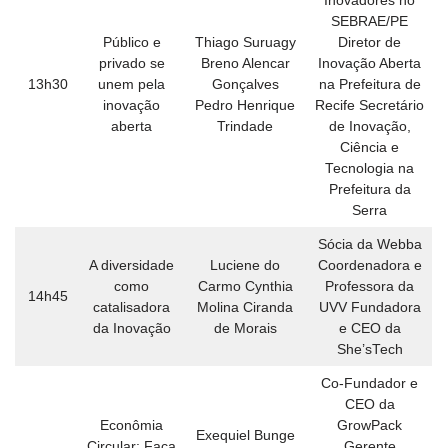
Inovadores no
SEBRAE/PE
Público e
Thiago Suruagy
Diretor de
privado se
Breno Alencar
Inovação Aberta
13h30
unem pela
Gonçalves
na Prefeitura de
inovação
Pedro Henrique
Recife Secretário
aberta
Trindade
de Inovação,
Ciência e
Tecnologia na
Prefeitura da
Serra
Sócia da Webba
A diversidade
Luciene do
Coordenadora e
como
Carmo Cynthia
Professora da
14h45
catalisadora
Molina Ciranda
UVV Fundadora
da Inovação
de Morais
e CEO da
She’sTech
Co-Fundador e
CEO da
Econômia
GrowPack
Exequiel Bunge
Circular: Faça
Gerente