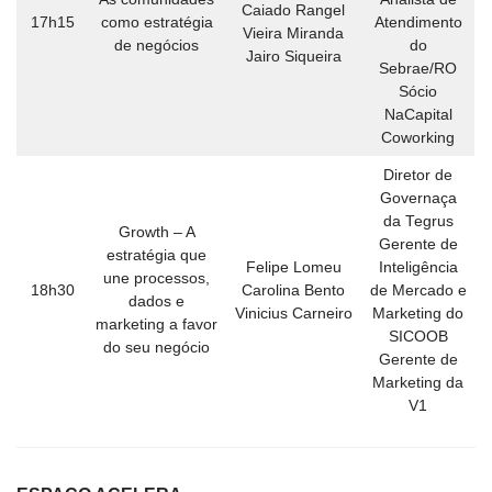
Caiado Rangel
17h15
como estratégia
Atendimento
Vieira Miranda
de negócios
do
Jairo Siqueira
Sebrae/RO
Sócio
NaCapital
Coworking
Diretor de
Governaça
da Tegrus
Growth – A
Gerente de
estratégia que
Felipe Lomeu
Inteligência
une processos,
18h30
Carolina Bento
de Mercado e
dados e
Vinicius Carneiro
Marketing do
marketing a favor
SICOOB
do seu negócio
Gerente de
Marketing da
V1