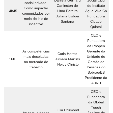
Daniela Gerhard
Social CEO
social privado:
Carlinston de
do Instituto
Como impactar
14h45
Lima Pereira
Água Viva Co
comunidades por
Juliana Lisboa
Fundadora
meio de leis de
Santana
Cidade
incentivo
Quintal
CEO e
Fundadora
da Rhopen
As competências
Gerente da
Catia Horsts
mais desejadas
Unidade de
16h
Jumara Martins
no mercado de
Gestão de
Neidy Christo
trabalho
Pessoas do
Sebrae/ES
Predidente da
ABRH
CEO e
Fundadora
da Global
Touch
Julia Drumond
As comunidades
Analista de