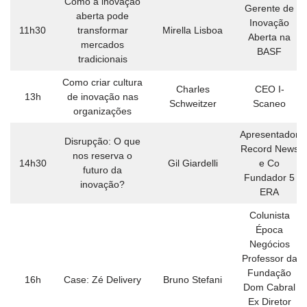
Como a inovação
Gerente de
aberta pode
Inovação
11h30
transformar
Mirella Lisboa
Aberta na
mercados
BASF
tradicionais
Como criar cultura
Charles
CEO I-
13h
de inovação nas
Schweitzer
Scaneo
organizações
Apresentador
Disrupção: O que
Record News
nos reserva o
14h30
Gil Giardelli
e Co
futuro da
Fundador 5
inovação?
ERA
Colunista
Época
Negócios
Professor da
Fundação
16h
Case: Zé Delivery
Bruno Stefani
Dom Cabral
Ex Diretor