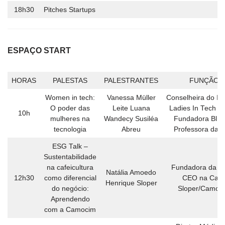
18h30
Pitches Startups
ESPAÇO START
HORAS
PALESTAS
PALESTRANTES
FUNÇÃO
Women in tech:
Vanessa Müller
Conselheira do Ins
O poder das
Leite Luana
Ladies In Tech C
10h
mulheres na
Wandecy Susiléa
Fundadora Blin
tecnologia
Abreu
Professora da 
ESG Talk –
Sustentabilidade
na cafeicultura
Fundadora da P
Natália Amoedo
12h30
como diferencial
CEO na Cas
Henrique Sloper
do negócio:
Sloper/Camoc
Aprendendo
com a Camocim