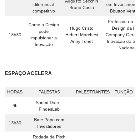
Augusto Secchin
diferencial
em Investimento
Bruno Costa
competitivo
Bbutton Ventur
Professor da U
Como o Design
Hugo Cristo
Design da Hig
pode
18h30
Hebert Marchesi
Company Gerent
impulsionar a
Anny Tonet
Inovação do Se
Inovação
Nacional
ESPAÇO ACELERA
HORAS
PALESTAS
PALESTRANTES
FUNÇÃO
Speed Date –
9h
FindesLab
Bate Papo com
13h30
Investidores
Rodada de Pitch