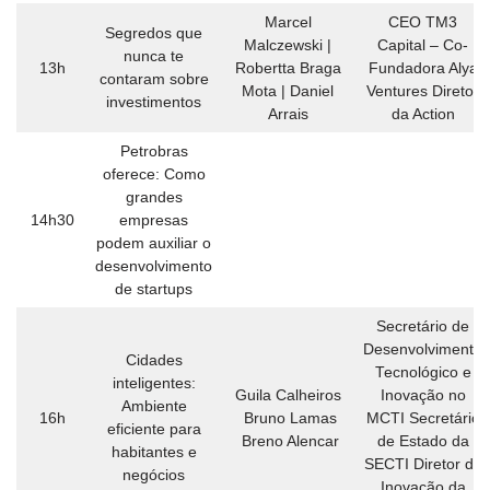
Marcel
CEO TM3
Segredos que
Malczewski |
Capital – Co-
nunca te
13h
Robertta Braga
Fundadora Alya
contaram sobre
Mota | Daniel
Ventures Diretor
investimentos
Arrais
da Action
Petrobras
oferece: Como
grandes
14h30
empresas
podem auxiliar o
desenvolvimento
de startups
Secretário de
Desenvolvimento
Cidades
Tecnológico e
inteligentes:
Guila Calheiros
Inovação no
Ambiente
16h
Bruno Lamas
MCTI Secretário
eficiente para
Breno Alencar
de Estado da
habitantes e
SECTI Diretor de
negócios
Inovação da