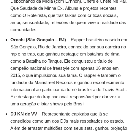
Debochando da Mídia (com L7nnon), Chefe é Chefe Né Pai,
Que Saudade da Minha Ex. Álbuns e projetos recentes
como O Roteirista, que traz faixas com críticas sociais,
amor, sensualidade, reflexões de quem vive a realidade das
comunidades
Orochi (São Gonçalo – RJ)
– Rapper brasileiro nascido em
São Gonçalo, Rio de Janeiro, conhecido por sua carreira no
rap e no trap, que ganhou destaque em batalhas de rima
como a Batalha do Tanque. Ele conquistou o título de
campeão nacional de freestyle com apenas 16 anos em
2015, o que impulsionou sua fama. O rapper é também o
fundador da Mainstreet Records e ganhou reconhecimento
internacional ao participar da turnê brasileira de Travis Scott.
Ele destaque do trap nacional, responsável por dar voz a
uma geração e lotar shows pelo Brasil
DJ KN de VV
– Representante capixaba que já se
consolidou como um dos DJs mais respeitados do estado.
Além de arrastar multidões com seus sets, ganhou projeção