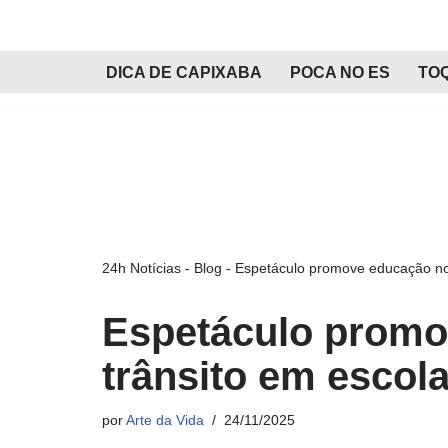
Pular
DICA DE CAPIXABA
POCA NO ES
TO
para
o
conteúdo
24h Notícias
-
Blog
-
Espetáculo promove educação no 
Espetáculo promo
trânsito em escola
por
Arte da Vida
24/11/2025