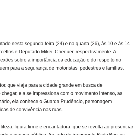
ado nesta segunda-feira (24) e na quarta (26), às 10 e às 14
rcellos e Deputado Mikeil Chequer, respectivamente. A
lexões sobre a importância da educação e do respeito no
buem para a segurança de motoristas, pedestres e famílias.
ior, que viaja para a cidade grande em busca de
o chegar, ela se impressiona com o movimento intenso, as
nário, ela conhece o Guarda Prudêncio, personagem
icas de convivência nas ruas.
leza, figura firme e encantadora, que se revolta ao presenciar
ando o espaço público. Ao lado do irreverente Bady Boy, os