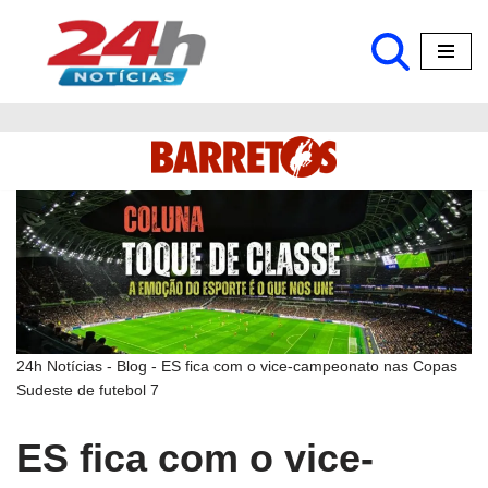
Pular
para
o
conteúdo
24h Notícias
-
Blog
-
ES fica com o vice-campeonato nas Copas
Sudeste de futebol 7
ES fica com o vice-