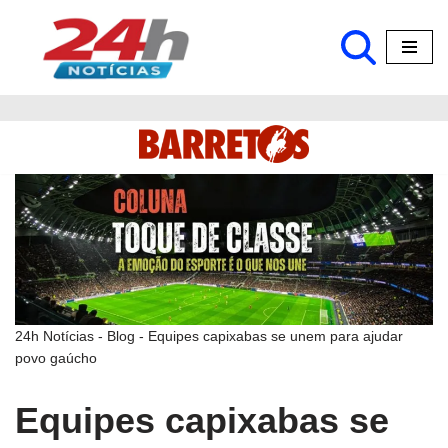
Pular
para
o
conteúdo
24h Notícias
-
Blog
-
Equipes capixabas se unem para ajudar
povo gaúcho
Equipes capixabas se