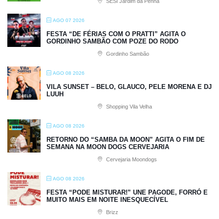
SESI Jardim da Penha
AGO 07 2026
FESTA “DE FÉRIAS COM O PRATTI” AGITA O
GORDINHO SAMBÃO COM POZE DO RODO
Gordinho Sambão
AGO 08 2026
VILA SUNSET – BELO, GLAUCO, PELE MORENA E DJ
LUUH
Shopping Vila Velha
AGO 08 2026
RETORNO DO “SAMBA DA MOON” AGITA O FIM DE
SEMANA NA MOON DOGS CERVEJARIA
Cervejaria Moondogs
AGO 08 2026
FESTA “PODE MISTURAR!” UNE PAGODE, FORRÓ E
MUITO MAIS EM NOITE INESQUECÍVEL
Brizz