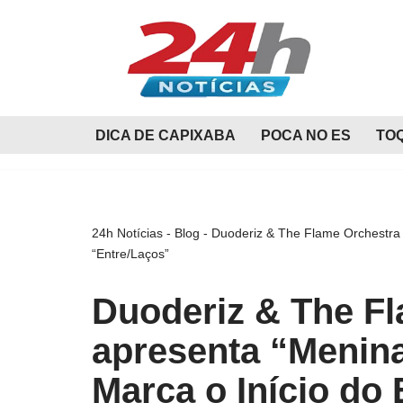
Pular
para
o
conteúdo
DICA DE CAPIXABA
POCA NO ES
TO
24h Notícias
-
Blog
-
Duoderiz & The Flame Orchestra 
“Entre/Laços”
Duoderiz & The F
apresenta “Menina
Marca o Início do