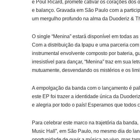
e Poul Ricard, promete cativar os corações dos 
e balanço. Gravada em São Paulo com a partici
um mergulho profundo na alma da Duoderiz & T
O single “Menina” estará disponível em todas as 
Com a distribuição da Ipapu e uma parceria com 
instrumental envolvente composto por bateria, gu
irresistível para dançar, “Menina” traz em sua l
mutuamente, desvendando os mistérios e os limi
A empolgação da banda com o lançamento é palpá
este EP foi trazer a identidade única da Duoderiz
e alegria por todo o país! Esperamos que todos c
Para celebrar este marco na trajetória da banda
Music Hall”, em São Paulo, no mesmo dia do lan
oportunidade de ouvir a música ao vivo, mas tam