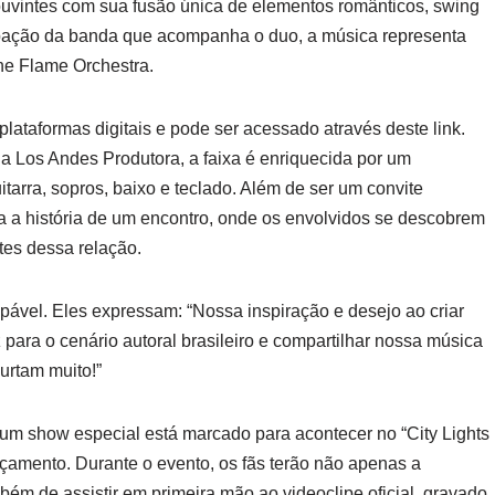
ouvintes com sua fusão única de elementos românticos, swing
pação da banda que acompanha o duo, a música representa
he Flame Orchestra.
plataformas digitais e pode ser acessado através deste link.
a Los Andes Produtora, a faixa é enriquecida por um
itarra, sopros, baixo e teclado. Além de ser um convite
etra a história de um encontro, onde os envolvidos se descobrem
tes dessa relação.
vel. Eles expressam: “Nossa inspiração e desejo ao criar
 para o cenário autoral brasileiro e compartilhar nossa música
urtam muito!”
, um show especial está marcado para acontecer no “City Lights
çamento. Durante o evento, os fãs terão não apenas a
bém de assistir em primeira mão ao videoclipe oficial, gravado