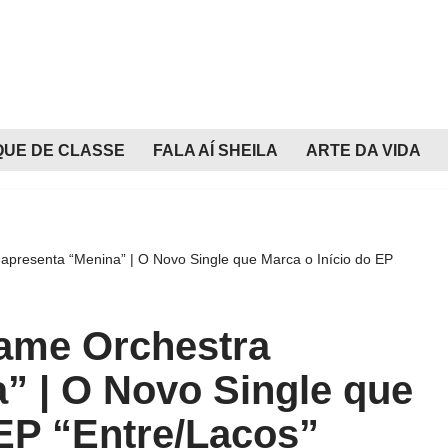
QUE DE CLASSE
FALA AÍ SHEILA
ARTE DA VIDA
apresenta “Menina” | O Novo Single que Marca o Início do EP
lame Orchestra
” | O Novo Single que
 EP “Entre/Laços”