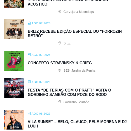
ACÚSTICO
Cervejaria Moondogs
AGO 07 2026
BRIZZ RECEBE EDIÇÃO ESPECIAL DO “FORRÓZIN
RETRÔ”
Brizz
AGO 07 2026
CONCERTO STRAVINSKY & GRIEG
SESI Jardim da Penha
AGO 07 2026
FESTA “DE FÉRIAS COM O PRATTI” AGITA O
GORDINHO SAMBÃO COM POZE DO RODO
Gordinho Sambão
AGO 08 2026
VILA SUNSET – BELO, GLAUCO, PELE MORENA E DJ
LUUH