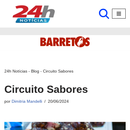
Pular
para
o
conteúdo
24h Notícias
-
Blog
-
Circuito Sabores
Circuito Sabores
por
Dimitria Mandelli
20/06/2024