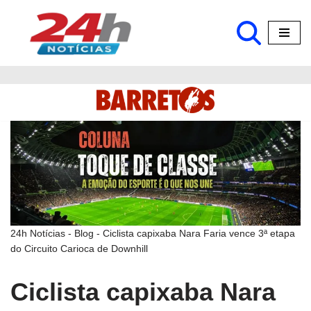
Pular
para
o
conteúdo
24h Notícias
-
Blog
-
Ciclista capixaba Nara Faria vence 3ª etapa
do Circuito Carioca de Downhill
Ciclista capixaba Nara