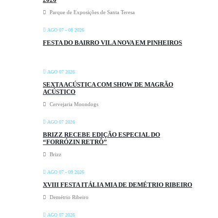
Parque de Exposições de Santa Teresa
AGO 07 - 08 2026
FESTA DO BAIRRO VILA NOVA EM PINHEIROS
AGO 07 2026
SEXTA ACÚSTICA COM SHOW DE MAGRÃO
ACÚSTICO
Cervejaria Moondogs
AGO 07 2026
BRIZZ RECEBE EDIÇÃO ESPECIAL DO
“FORRÓZIN RETRÔ”
Brizz
AGO 07 - 09 2026
XVIII FESTA ITÁLIA MIA DE DEMÉTRIO RIBEIRO
Demétrio Ribeiro
AGO 07 2026