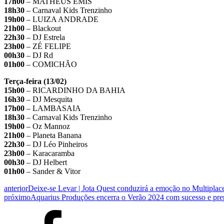
17h00
– MATHEUS EMIS
18h30
– Carnaval Kids Trenzinho
19h00
– LUIZA ANDRADE
21h00
– Blackout
22h30
– DJ Estrela
23h00
– ZÉ FELIPE
00h30
– DJ Rd
01h00
– COMICHÃO
Terça-feira (13/02)
15h00
– RICARDINHO DA BAHIA
16h30
– DJ Mesquita
17h00
– LAMBASAIA
18h30
– Carnaval Kids Trenzinho
19h00
– Oz Mannoz
21h00
– Planeta Banana
22h30
– DJ Léo Pinheiros
23h00
– Karacaramba
00h30
– DJ Helbert
01h00
– Sander & Vitor
anterior
Deixe-se Levar | Jota Quest conduzirá a emoção no Multiplac
próximo
Aquarius Produções encerra o Verão 2024 com sucesso e prep