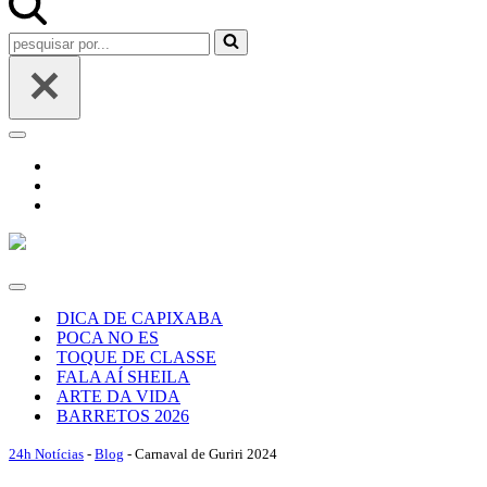
Pesquisar
por...
Menu
de
navegação
Menu
de
DICA DE CAPIXABA
navegação
POCA NO ES
TOQUE DE CLASSE
FALA AÍ SHEILA
ARTE DA VIDA
BARRETOS 2026
24h Notícias
-
Blog
-
Carnaval de Guriri 2024