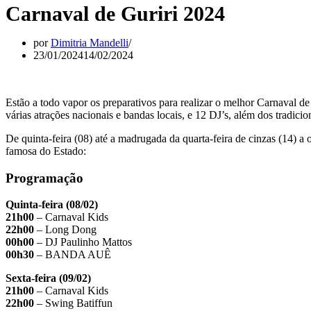
Carnaval de Guriri 2024
por
Dimitria Mandelli
23/01/2024
14/02/2024
Estão a todo vapor os preparativos para realizar o melhor Carnaval de
várias atrações nacionais e bandas locais, e 12 DJ’s, além dos tradici
De quinta-feira (08) até a madrugada da quarta-feira de cinzas (14) 
famosa do Estado:
Programação
Quinta-feira (08/02)
21h00
– Carnaval Kids
22h00
– Long Dong
00h00
– DJ Paulinho Mattos
00h30
– BANDA AUÊ
Sexta-feira (09/02)
21h00
– Carnaval Kids
22h00
– Swing Batiffun