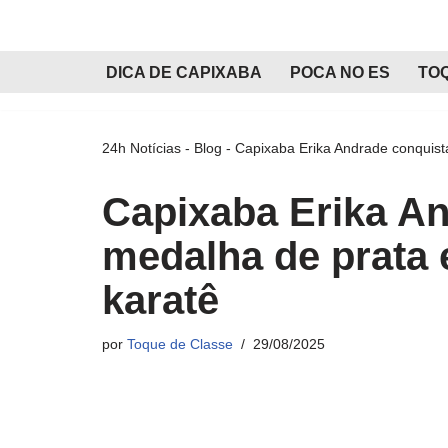
Pular
DICA DE CAPIXABA
POCA NO ES
TO
para
o
conteúdo
24h Notícias
-
Blog
-
Capixaba Erika Andrade conquist
Capixaba Erika A
medalha de prata
karatê
por
Toque de Classe
29/08/2025