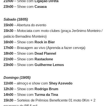
21h00
– Show com
Ligação Direta
23h00
– Show com
Casaca
Sábado (18/05)
15h00
– Abertura do evento
15h30
– Motociata com moto clubes (praça Jerônimo Monteiro /
palácio Bernadino Monteiro)
16h00
– Show com
Rock in Bier
17h00
– Brasagem ao vivo (Aprenda a fazer cerveja)
18h00
– Show com
Dead Flannel
21h00
– Show com
Rastaclone
23h00
– Show com
Guilherme Lemos
Domingo (19/05)
11h00
– almoço e show com
Shey Azevedo
12h30
– Show com
Rodrigo Brum
14h00
– Show com
Turma da Tina
15h30
– Sorteios de Prêmios Beneficente 01 moto 0Km + 2
poupança de R$ 5 mil