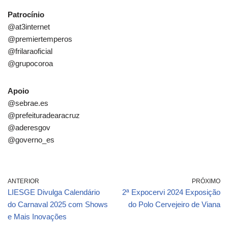
Patrocínio
@at3internet
@premiertemperos
@frilaraoficial
@grupocoroa
Apoio
@sebrae.es
@prefeituradearacruz
@aderesgov
@governo_es
ANTERIOR
PRÓXIMO
LIESGE Divulga Calendário
2ª Expocervi 2024 Exposição
do Carnaval 2025 com Shows
do Polo Cervejeiro de Viana
e Mais Inovações