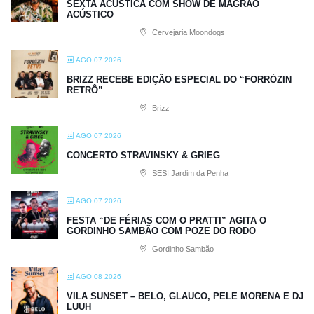
SEXTA ACÚSTICA COM SHOW DE MAGRÃO
ACÚSTICO
Cervejaria Moondogs
AGO 07 2026
BRIZZ RECEBE EDIÇÃO ESPECIAL DO “FORRÓZIN
RETRÔ”
Brizz
AGO 07 2026
CONCERTO STRAVINSKY & GRIEG
SESI Jardim da Penha
AGO 07 2026
FESTA “DE FÉRIAS COM O PRATTI” AGITA O
GORDINHO SAMBÃO COM POZE DO RODO
Gordinho Sambão
AGO 08 2026
VILA SUNSET – BELO, GLAUCO, PELE MORENA E DJ
LUUH