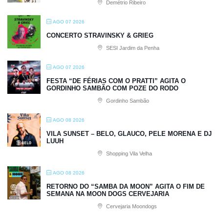
Demétrio Ribeiro
AGO 07 2026
CONCERTO STRAVINSKY & GRIEG
SESI Jardim da Penha
AGO 07 2026
FESTA “DE FÉRIAS COM O PRATTI” AGITA O
GORDINHO SAMBÃO COM POZE DO RODO
Gordinho Sambão
AGO 08 2026
VILA SUNSET – BELO, GLAUCO, PELE MORENA E DJ
LUUH
Shopping Vila Velha
AGO 08 2026
RETORNO DO “SAMBA DA MOON” AGITA O FIM DE
SEMANA NA MOON DOGS CERVEJARIA
Cervejaria Moondogs