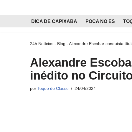
Pular
DICA DE CAPIXABA
POCA NO ES
TO
para
o
conteúdo
24h Notícias
-
Blog
-
Alexandre Escobar conquista títul
Alexandre Escobar
inédito no Circuit
por
Toque de Classe
24/04/2024