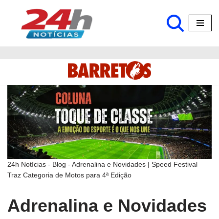
Pular
para
o
conteúdo
24h Notícias
-
Blog
-
Adrenalina e Novidades | Speed Festival
Traz Categoria de Motos para 4ª Edição
Adrenalina e Novidades