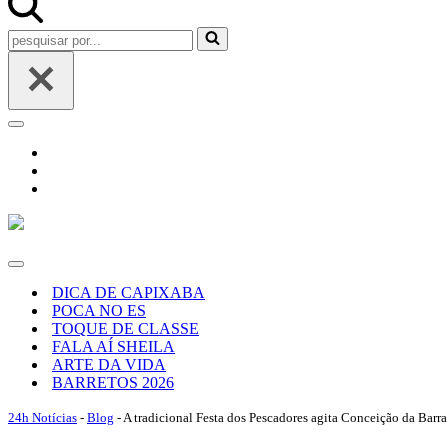
Pesquisar
por...
Menu
de
navegação
Menu
de
DICA DE CAPIXABA
navegação
POCA NO ES
TOQUE DE CLASSE
FALA AÍ SHEILA
ARTE DA VIDA
BARRETOS 2026
24h Notícias
-
Blog
-
A tradicional Festa dos Pescadores agita Conceição da Barr