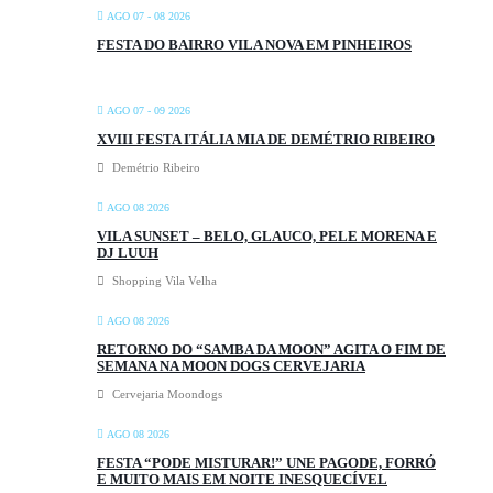
AGO 07 - 08 2026
FESTA DO BAIRRO VILA NOVA EM PINHEIROS
AGO 07 - 09 2026
XVIII FESTA ITÁLIA MIA DE DEMÉTRIO RIBEIRO
Demétrio Ribeiro
AGO 08 2026
VILA SUNSET – BELO, GLAUCO, PELE MORENA E
DJ LUUH
Shopping Vila Velha
AGO 08 2026
RETORNO DO “SAMBA DA MOON” AGITA O FIM DE
SEMANA NA MOON DOGS CERVEJARIA
Cervejaria Moondogs
AGO 08 2026
FESTA “PODE MISTURAR!” UNE PAGODE, FORRÓ
E MUITO MAIS EM NOITE INESQUECÍVEL