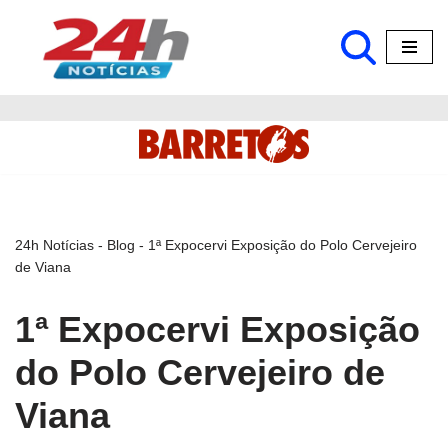
Pular
para
o
conteúdo
24h Notícias
-
Blog
-
1ª Expocervi Exposição do Polo Cervejeiro
de Viana
1ª Expocervi Exposição
do Polo Cervejeiro de
Viana