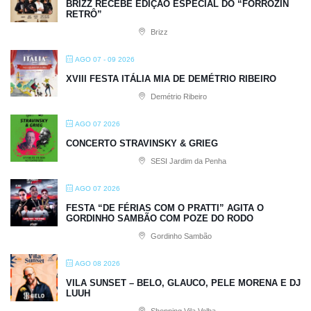
BRIZZ RECEBE EDIÇÃO ESPECIAL DO “FORRÓZIN
RETRÔ”
Brizz
AGO 07 - 09 2026
XVIII FESTA ITÁLIA MIA DE DEMÉTRIO RIBEIRO
Demétrio Ribeiro
AGO 07 2026
CONCERTO STRAVINSKY & GRIEG
SESI Jardim da Penha
AGO 07 2026
FESTA “DE FÉRIAS COM O PRATTI” AGITA O
GORDINHO SAMBÃO COM POZE DO RODO
Gordinho Sambão
AGO 08 2026
VILA SUNSET – BELO, GLAUCO, PELE MORENA E DJ
LUUH
Shopping Vila Velha