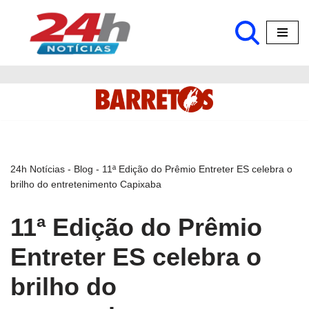
Pular
para
o
conteúdo
24h Notícias
-
Blog
-
11ª Edição do Prêmio Entreter ES celebra o
brilho do entretenimento Capixaba
11ª Edição do Prêmio
Entreter ES celebra o
brilho do