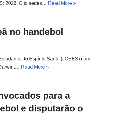
EES) 2026. Oito sedes…
Read More »
eã no handebol
Estudantis do Espírito Santo (JOEES) com
o Darwin,…
Read More »
onvocados para a
bol e disputarão o