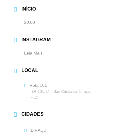
INÍCIO
20:00
INSTAGRAM
Leia Mais
LOCAL
Rota 101
BR-101, s/n - São Cristóvão, Ibiraçu
- ES
CIDADES
IBIRAÇU