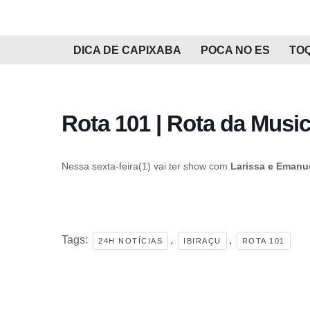
Pular
DICA DE CAPIXABA
POCA NO ES
TO
para
o
conteúdo
Rota 101 | Rota da Musi
Nessa sexta-feira(1) vai ter show com
Larissa e Emanu
Tags:
,
,
24H NOTÍCIAS
IBIRAÇU
ROTA 101