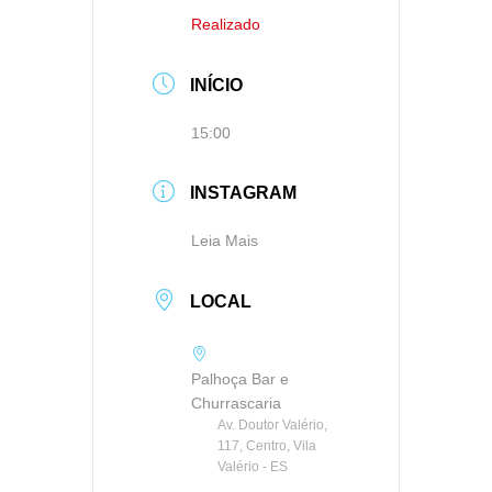
Realizado
INÍCIO
15:00
INSTAGRAM
Leia Mais
LOCAL
Palhoça Bar e
Churrascaria
Av. Doutor Valério,
117, Centro, Vila
Valério - ES