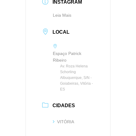
INSTAGRAM
Leia Mais
LOCAL
Espaço Patrick
Ribeiro
Av. Roza Helena
Schorling
Albuquerque, S/N -
Goiabeiras, Vitória -
ES
CIDADES
VITÓRIA