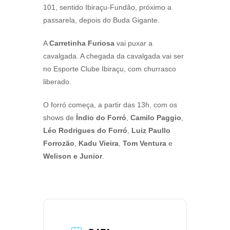
101, sentido Ibiraçu-Fundão, próximo a
passarela, depois do Buda Gigante.
A
Carretinha Furiosa
vai puxar a
cavalgada. A chegada da cavalgada vai ser
no Esporte Clube Ibiraçu, com churrasco
liberado.
O forró começa, a partir das 13h, com os
shows de
Índio do Forró
,
Camilo Paggio
,
Léo Rodrigues do Forró
,
Luiz Paullo
Forrozão
,
Kadu Vieira
,
Tom Ventura
e
Welison e Junior
.