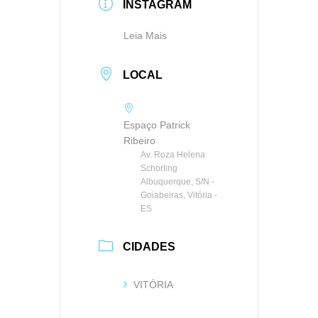
INSTAGRAM
Leia Mais
LOCAL
Espaço Patrick
Ribeiro
Av. Roza Helena
Schorling
Albuquerque, S/N -
Goiabeiras, Vitória -
ES
CIDADES
VITÓRIA