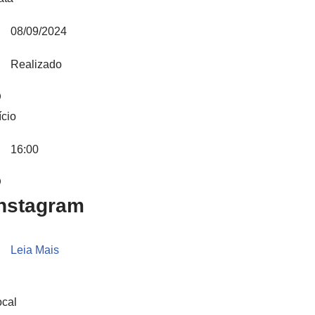
08/09/2024
Realizado
ício
16:00
nstagram
Leia Mais
ocal