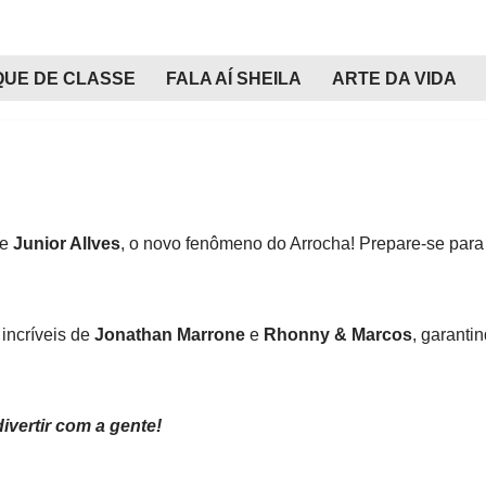
QUE DE CLASSE
FALA AÍ SHEILA
ARTE DA VIDA
de
Junior Allves
, o novo fenômeno do Arrocha! Prepare-se para
incríveis de
Jonathan Marrone
e
Rhonny & Marcos
, garanti
ivertir com a gente!