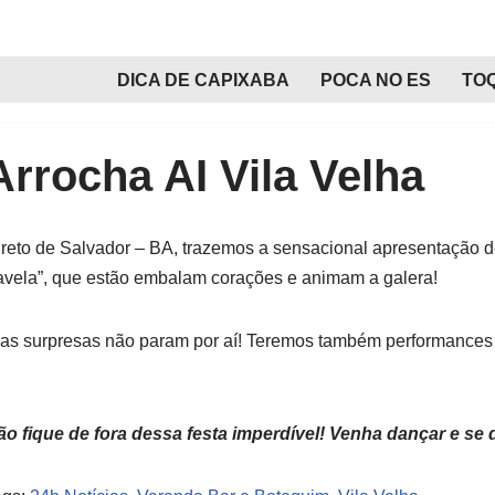
Pular
DICA DE CAPIXABA
POCA NO ES
TO
para
o
conteúdo
Arrocha AI Vila Velha
ireto de Salvador – BA, trazemos a sensacional apresentação 
avela”, que estão embalam corações e animam a galera!
 as surpresas não param por aí! Teremos também performances 
ão fique de fora dessa festa imperdível! Venha dançar e se d