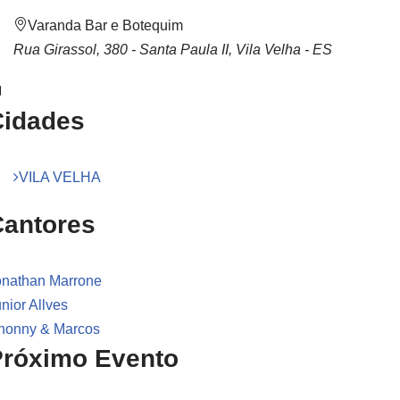
Varanda Bar e Botequim
Rua Girassol, 380 - Santa Paula II, Vila Velha - ES
Cidades
VILA VELHA
Cantores
onathan Marrone
nior Allves
honny & Marcos
Próximo Evento